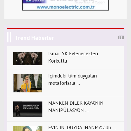
Trend Haberler
İsmail YK Evlenecekleri
Korkuttu
İçimdeki tüm duyguları
metaforlarla ...
MANKEN DİLEK KAYA’NIN
MANİPÜLASYON ...
EVİN’İN ‘DUYDA İNANMA’ adlı ...