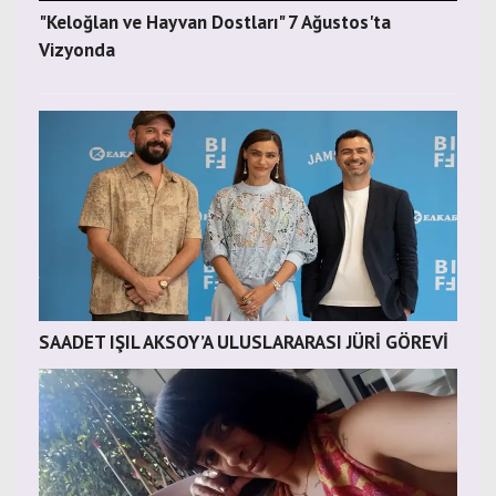
"Keloğlan ve Hayvan Dostları" 7 Ağustos'ta
Vizyonda
SAADET IŞIL AKSOY’A ULUSLARARASI JÜRİ GÖREVİ