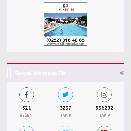
Sosyal Medyada Biz
521
3297
596282
BEĞENI
TAKIP
TAKIP