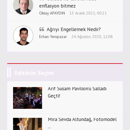
enflasyon bitmez
Oktay APAYDIN
13 Aralık 2021, 00:21
Ağrıyı Engellemek Nedir?
Erhan Yenipazar
24 Ağustos 2020, 12:08
Editörün Seçimi
Arif Susam Pavilion’u Salladı
Geçti!
Mira Sevda Altundağ, Fotomodel
...