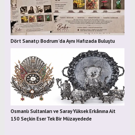
Dört Sanatçı Bodrum'da Aynı Hafızada Buluştu
Osmanlı Sultanları ve Saray Yüksek Erkânına Ait
150 Seçkin Eser Tek Bir Müzayedede