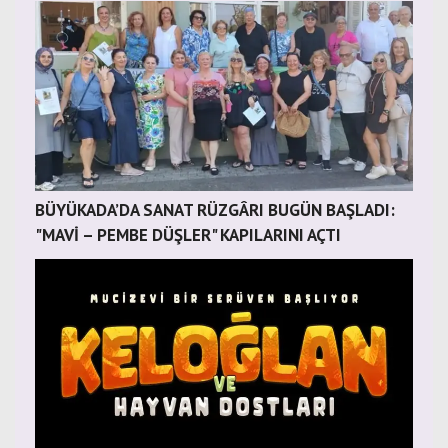
BÜYÜKADA’DA SANAT RÜZGÂRI BUGÜN BAŞLADI:
"MAVİ – PEMBE DÜŞLER" KAPILARINI AÇTI