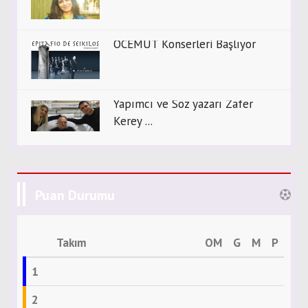
OCEMUT Konserleri Başlıyor
Yapımcı ve Söz yazarı Zafer
Kerey ...
Puan Durumu
Takım
OM
G
M
P
1
2