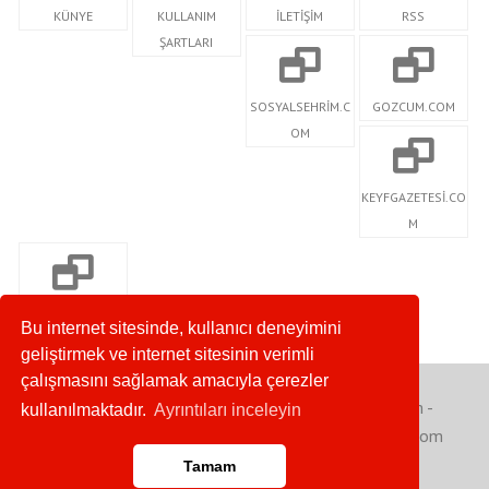
KÜNYE
KULLANIM
İLETİŞİM
RSS
ŞARTLARI
SOSYALSEHRİM.C
GOZCUM.COM
OM
KEYFGAZETESİ.CO
M
SDMAGAZİN.COM
Bu internet sitesinde, kullanıcı deneyimini
geliştirmek ve internet sitesinin verimli
çalışmasını sağlamak amacıyla çerezler
Copyright © 2020. Her Hakkı Saklıdır. gozcum.com -
kullanılmaktadır.
Ayrıntıları inceleyin
sosyalsehrim.com - keyfgazetesi.com - sdmagazin.com
Tamam
Anasayfa
RSS
İletişim