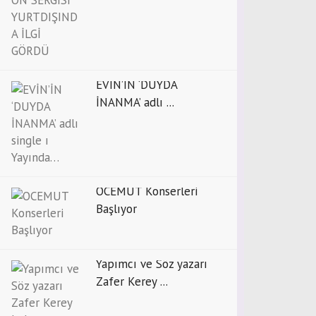
EVİN’İN ‘DUYDA
İNANMA’ adlı ...
OCEMUT Konserleri
Başlıyor
Yapımcı ve Söz yazarı
Zafer Kerey ...