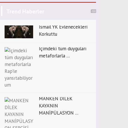
Trend Haberler
İsmail YK Evlenecekleri
Korkuttu
İçimdeki tüm duyguları
metaforlarla ...
MANKEN DİLEK
KAYA’NIN
MANİPÜLASYON ...