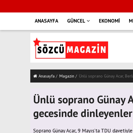
ANASAYFA
GÜNCEL
EKONOMİ
M
Anasayfa
Magazin
Ünlü soprano Günay Acar, Berli
Ünlü soprano Günay Aca
gecesinde dinleyenler
Soprano Günay Acar, 9 Mayıs’ta TDU davetiyle 