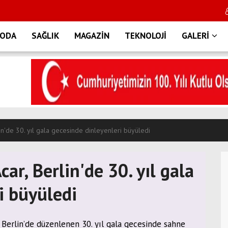
ODA
SAĞLIK
MAGAZİN
TEKNOLOJİ
GALERİ
n'de 30. yıl gala gecesinde dinleyenleri büyüledi
r, Berlin'de 30. yıl gala
i büyüledi
Berlin’de düzenlenen 30. yıl gala gecesinde sahne