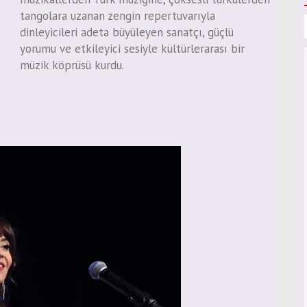
tangolara uzanan zengin repertuvarıyla
dinleyicileri adeta büyüleyen sanatçı, güçlü
yorumu ve etkileyici sesiyle kültürlerarası bir
müzik köprüsü kurdu.