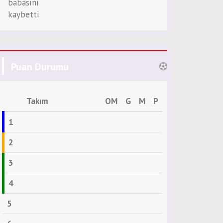
Puan Durumu
Takım
OM
G
M
P
1
2
3
4
5