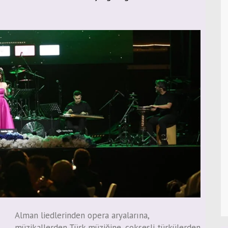
Alman liedlerinden opera aryalarına,
müzikallerden Türk müziğine, çoksesli türkülerden