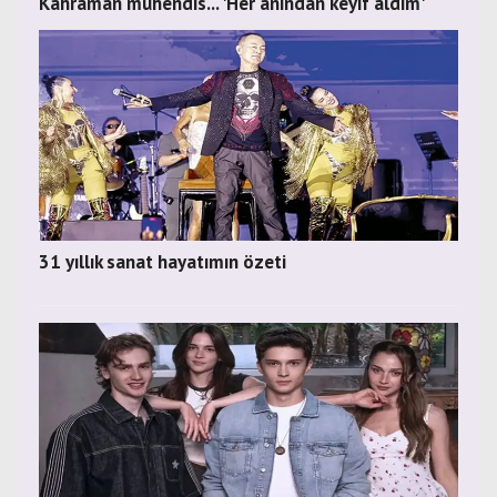
Kahraman mühendis... 'Her anından keyif aldım'
31 yıllık sanat hayatımın özeti