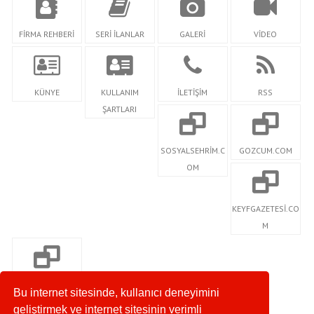
FİRMA REHBERİ
SERİ İLANLAR
GALERİ
VİDEO
KÜNYE
KULLANIM
İLETİŞİM
RSS
ŞARTLARI
SOSYALSEHRİM.C
GOZCUM.COM
OM
KEYFGAZETESİ.CO
M
SDMAGAZİN.COM
Bu internet sitesinde, kullanıcı deneyimini
geliştirmek ve internet sitesinin verimli