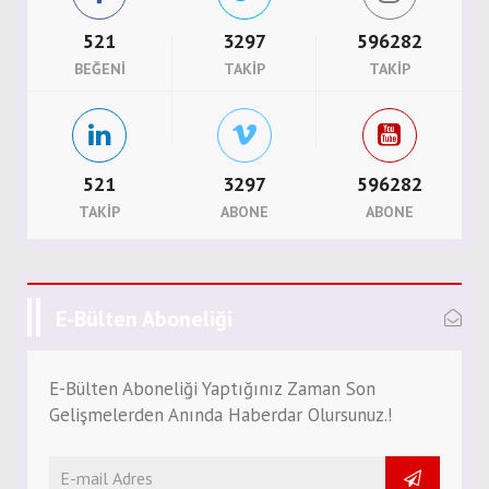
521
3297
596282
BEĞENI
TAKIP
TAKIP
521
3297
596282
TAKIP
ABONE
ABONE
E-Bülten Aboneliği
E-Bülten Aboneliği Yaptığınız Zaman Son
Gelişmelerden Anında Haberdar Olursunuz.!