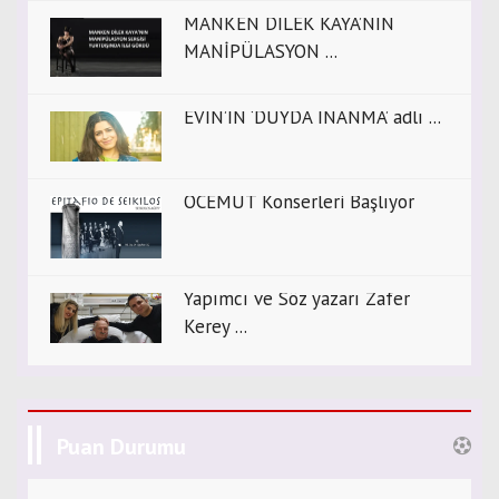
MANKEN DİLEK KAYA’NIN
MANİPÜLASYON ...
EVİN’İN ‘DUYDA İNANMA’ adlı ...
OCEMUT Konserleri Başlıyor
Yapımcı ve Söz yazarı Zafer
Kerey ...
Puan Durumu