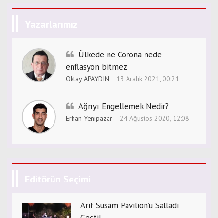
Yazarlarımız
Ülkede ne Corona nede
enflasyon bitmez
Oktay APAYDIN
13 Aralık 2021, 00:21
Ağrıyı Engellemek Nedir?
Erhan Yenipazar
24 Ağustos 2020, 12:08
Editörün Seçimi
Arif Susam Pavilion’u Salladı
Geçti!