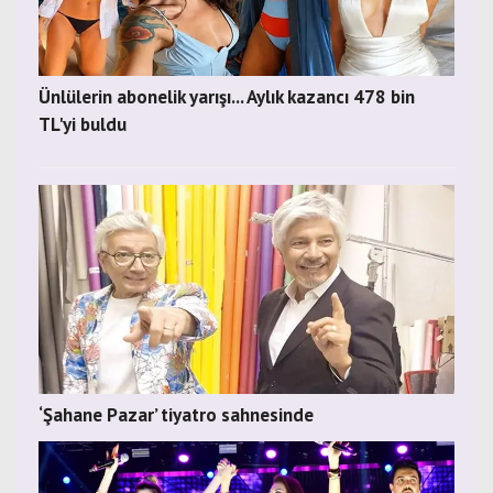
Ünlülerin abonelik yarışı... Aylık kazancı 478 bin
TL'yi buldu
‘Şahane Pazar’ tiyatro sahnesinde