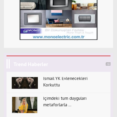
Trend Haberler
İsmail YK Evlenecekleri
Korkuttu
İçimdeki tüm duyguları
metaforlarla ...