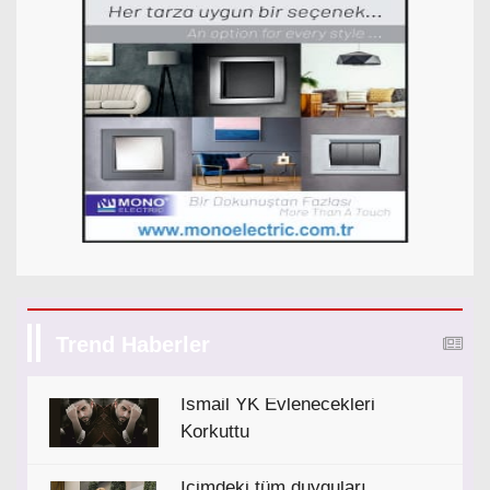
Trend Haberler
İsmail YK Evlenecekleri
Korkuttu
İçimdeki tüm duyguları