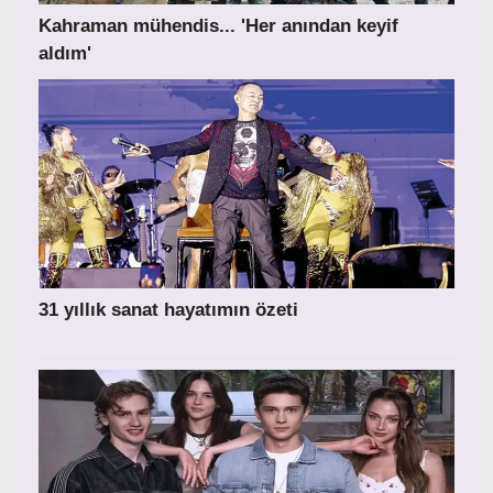
Kahraman mühendis... 'Her anından keyif
aldım'
31 yıllık sanat hayatımın özeti