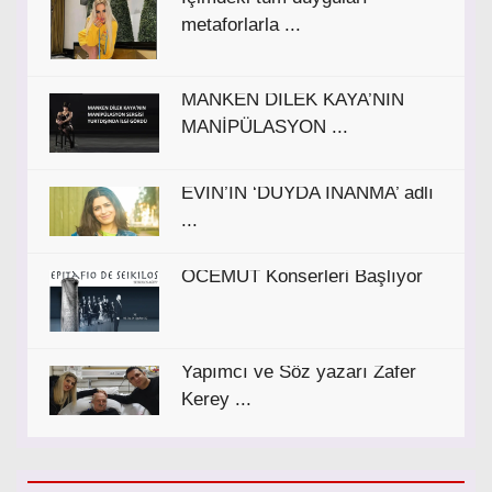
metaforlarla ...
MANKEN DİLEK KAYA’NIN
MANİPÜLASYON ...
EVİN’İN ‘DUYDA İNANMA’ adlı
...
OCEMUT Konserleri Başlıyor
Yapımcı ve Söz yazarı Zafer
Kerey ...