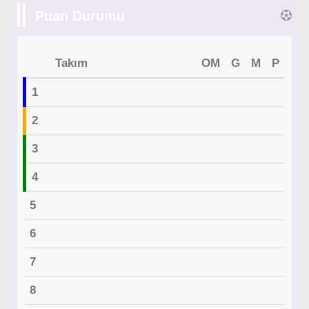
Puan Durumu
Takım
OM
G
M
P
1
2
3
4
5
6
7
8