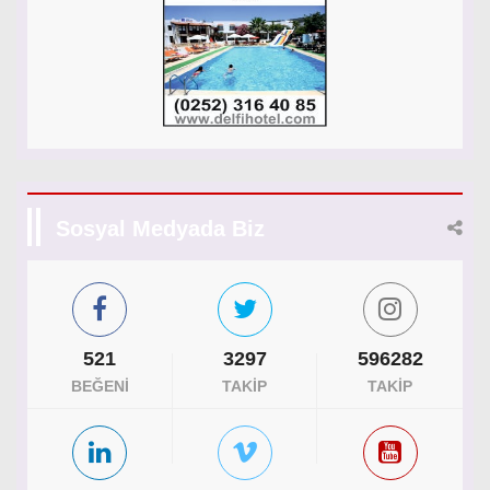
Sosyal Medyada Biz
521
3297
596282
BEĞENI
TAKIP
TAKIP