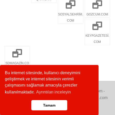
SOSYALSEHRİM.
GOZCUM.COM
COM
KEYFGAZETESİ.
COM
SDMAGAZİN.CO
M
Bu internet sitesinde, kullanıcı deneyimini
geliştirmek ve internet sitesinin verimli
çalışmasını sağlamak amacıyla çerezler
Copyright © 2020. Her Hakkı Saklıdır. gozcum.com -
kullanılmaktadır.
Ayrıntıları inceleyin
sosyalsehrim.com - keyfgazetesi.com - sdmagazin.com
Tamam
Anasayfa
RSS
İletişim