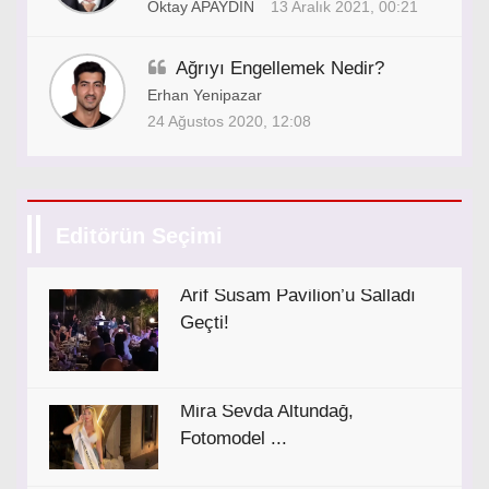
Oktay APAYDIN
13 Aralık 2021, 00:21
Ağrıyı Engellemek Nedir?
Erhan Yenipazar
24 Ağustos 2020, 12:08
Editörün Seçimi
Arif Susam Pavilion’u Salladı
Geçti!
Mira Sevda Altundağ,
Fotomodel ...