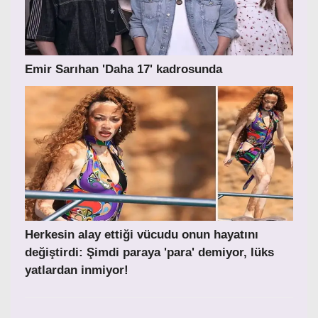
Emir Sarıhan 'Daha 17' kadrosunda
Herkesin alay ettiği vücudu onun hayatını
değiştirdi: Şimdi paraya 'para' demiyor, lüks
yatlardan inmiyor!