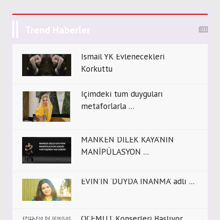
Trend Haberler
İsmail YK Evlenecekleri
Korkuttu
İçimdeki tüm duyguları
metaforlarla ...
MANKEN DİLEK KAYA’NIN
MANİPÜLASYON ...
EVİN’İN ‘DUYDA İNANMA’ adlı ...
OCEMUT Konserleri Başlıyor