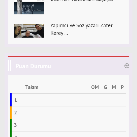
Yapımcı ve Söz yazarı Zafer
Kerey ...
Puan Durumu
Takım
OM
G
M
P
1
2
3