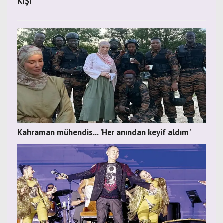
KİŞİ
Kahraman mühendis... 'Her anından keyif aldım'