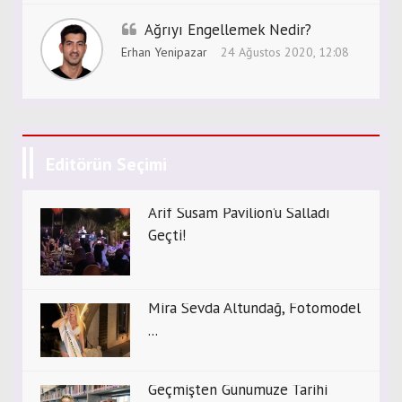
Ağrıyı Engellemek Nedir?
Erhan Yenipazar
24 Ağustos 2020, 12:08
Editörün Seçimi
Arif Susam Pavilion’u Salladı
Geçti!
Mira Sevda Altundağ, Fotomodel
...
Geçmişten Günümüze Tarihi