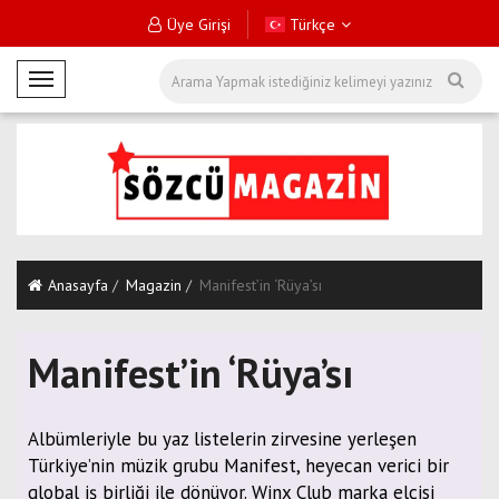
Üye Girişi
Türkçe
M
o
b
i
l
M
e
n
Anasayfa
Magazin
Manifest’in ‘Rüya’sı
ü
Manifest’in ‘Rüya’sı
Albümleriyle bu yaz listelerin zirvesine yerleşen
Türkiye’nin müzik grubu Manifest, heyecan verici bir
global iş birliği ile dönüyor. Winx Club marka elçisi