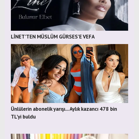
LİNET’TEN MÜSLÜM GÜRSES’E VEFA
Ünlülerin abonelik yarışı... Aylık kazancı 478 bin
TL'yi buldu