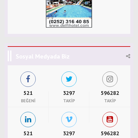
Sosyal Medyada Biz
521
3297
596282
BEĞENI
TAKIP
TAKIP
521
3297
596282