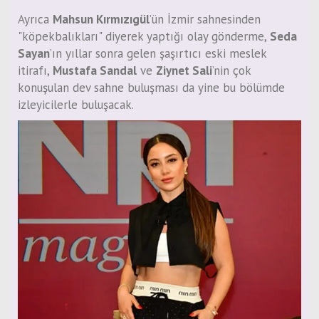
Ayrıca
Mahsun Kırmızıgül
’ün İzmir sahnesinden
"köpekbalıkları" diyerek yaptığı olay gönderme,
Seda
Sayan
’ın yıllar sonra gelen şaşırtıcı eski meslek
itirafı,
Mustafa Sandal
ve
Ziynet Sali
’nin çok
konuşulan dev sahne buluşması da yine bu bölümde
izleyicilerle buluşacak.