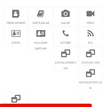
FİRMA REHBERİ
SERİ İLANLAR
GALERİ
VİDEO
KÜNYE
KULLANIM
İLETİŞİM
RSS
ŞARTLARI
SOSYALSEHRİM.C
GOZCUM.COM
OM
KEYFGAZETESİ.CO
M