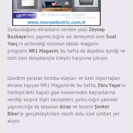
Sunuculuğunu ekranların sevilen yüzü
Zeynep
Bozkaya
’nın, yapımcılığını ise deneyimli isim
Suat
Yanç
’ın üstlendiği sezonun iddialı magazin
programı
NR1 Magazin
, bu hafta da dopdolu içeriği ve
özel özel dosyalarıyla izleyici karşısına çıkıyor.
Gündem yaratan bomba olayları ve özel röportajları
ekrana taşıyan NR1 Magazin’de bu hafta;
Ebru Yaşar
’ın
Harbiye’deki kapalı gişe konserinden hayranlarına
verdiği sürpriz ilişki tavsiyeleri, şarkıcılığın yanında
yapımcılığa da soyunan
Altay
ve kuzeni
Şevket
Biber
’le gerçekleştirilen müzik dolu özel sohbet yer
alıyor.