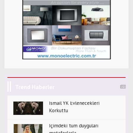
Trend Haberler
İsmail YK Evlenecekleri
Korkuttu
İçimdeki tüm duyguları
metaforlarla ...