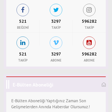
521
3297
596282
BEĞENI
TAKIP
TAKIP
521
3297
596282
TAKIP
ABONE
ABONE
E-Bülten Aboneliği
E-Bülten Aboneliği Yaptığınız Zaman Son
Gelişmelerden Anında Haberdar Olursunuz.!