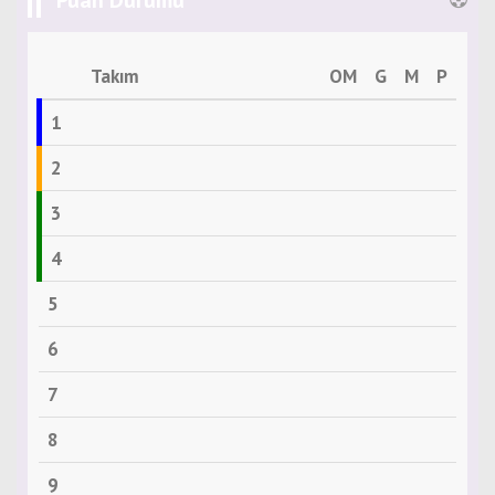
Puan Durumu
Takım
OM
G
M
P
1
2
3
4
5
6
7
8
9