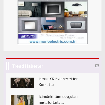
Trend Haberler
İsmail YK Evlenecekleri
Korkuttu
İçimdeki tüm duyguları
metaforlarla ...