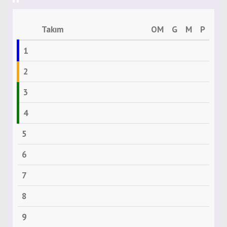
Takım
OM
G
M
P
1
2
3
4
5
6
7
8
9