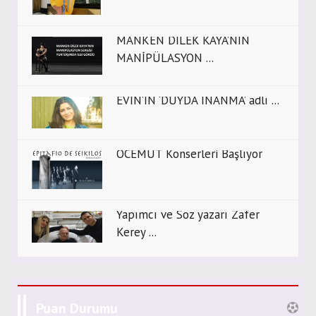
MANKEN DİLEK KAYA’NIN
MANİPÜLASYON ...
EVİN’İN ‘DUYDA İNANMA’ adlı ...
OCEMUT Konserleri Başlıyor
Yapımcı ve Söz yazarı Zafer
Kerey ...
Puan Durumu