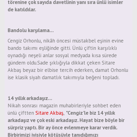
törenine çok sayıda davetlinin yanı sıra ünlü isimler
de katıldılar.
Bandolu karşılama…
Cengiz Orhonlu, nikâh öncesi müstakbel eşinin evine
bando takımı eşliğinde gitti. Ünlü çiftin karşılıklı
oynadığı neşeli anlar sosyal medyada kısa sürede
gündem oldu.Sade şıklığıyla dikkat çeken Sitare
Akbaş beyaz bir elbise tercih ederken, damat Orhonlu
ise klasik siyah damatlık takımıyla beğeni topladı.
14 yıllık arkadaşız…
Nikah sonrası magazin muhabirleriyle sohbet eden
ünlü çiftten
Sitare Akbaş
,
"Cengiz'le biz 14 yıllık
arkadaşız ve çok eski arkadaşız. Hayat bize böyle bir
sürpriz yaptı. Bir ay önce evlenmeye karar verdik.
Birbirimizi iyisiyle kötüsüyle tanıdığımızı