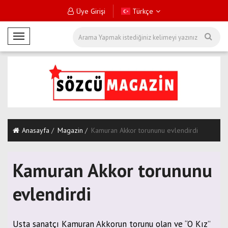
Üye Girişi
Türkçe
M
o
b
i
l
M
e
n
Anasayfa
Magazin
Kamuran Akkor torununu evlendirdi
ü
Kamuran Akkor torununu
evlendirdi
Usta sanatçı Kamuran Akkorun torunu olan ve “O Kız”