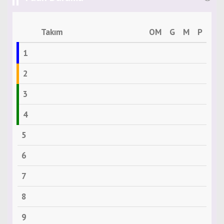
Takım
OM
G
M
P
1
2
3
4
5
6
7
8
9