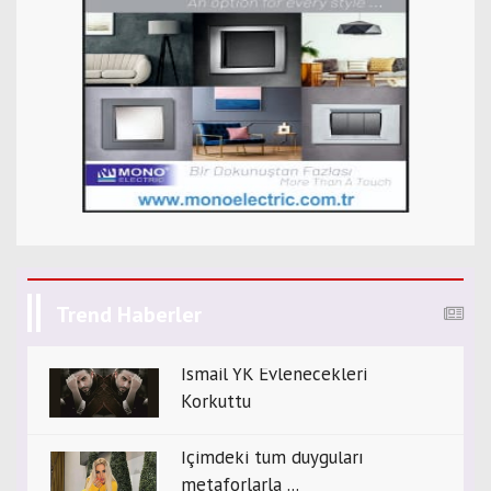
Trend Haberler
İsmail YK Evlenecekleri
Korkuttu
İçimdeki tüm duyguları
metaforlarla ...