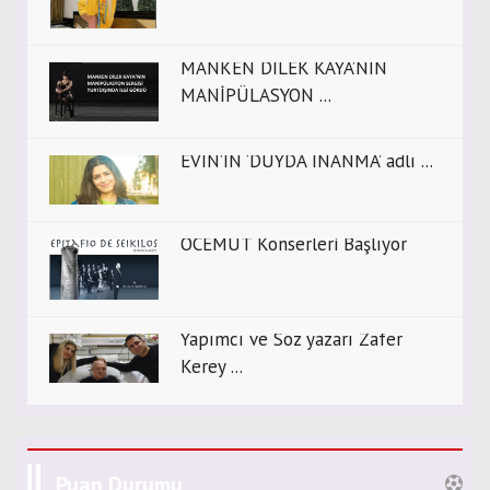
MANKEN DİLEK KAYA’NIN
MANİPÜLASYON ...
EVİN’İN ‘DUYDA İNANMA’ adlı ...
OCEMUT Konserleri Başlıyor
Yapımcı ve Söz yazarı Zafer
Kerey ...
Puan Durumu