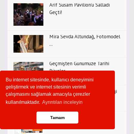
Arif Susam Pavilion’u Salladı
Geçti!
Mira Sevda Altundağ, Fotomodel
...
Geçmişten Günümüze Tarihi
Rüyalar
Bu internet sitesinde, kullanıcı deneyimini
geliştirmek ve internet sitesinin verimli
Atanamayan Uzmanlar Derneği
çalışmasını sağlamak amacıyla çerezler
Kadın ...
kullanılmaktadır.
Ayrıntıları inceleyin
Ayvalığın yeni firma rehberi ...
Tamam