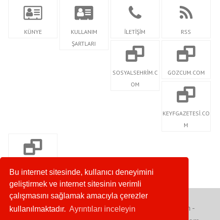
KÜNYE
KULLANIM
İLETİŞİM
RSS
ŞARTLARI
SOSYALSEHRİM.C
GOZCUM.COM
OM
KEYFGAZETESİ.CO
M
SDMAGAZİN.COM
Bu internet sitesinde, kullanıcı deneyimini
geliştirmek ve internet sitesinin verimli
çalışmasını sağlamak amacıyla çerezler
Copyright © 2020. Her Hakkı Saklıdır. gozcum.com -
kullanılmaktadır.
Ayrıntıları inceleyin