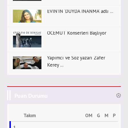
EVİN’İN ‘DUYDA İNANMA’ adlı ...
OCEMUT Konserleri Başlıyor
Yapımcı ve Söz yazarı Zafer
Kerey ...
Puan Durumu
Takım
OM
G
M
P
1