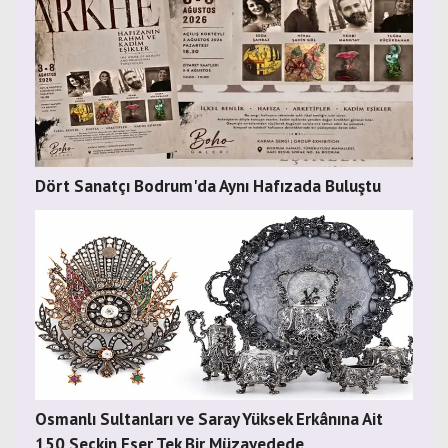
Dört Sanatçı Bodrum'da Aynı Hafızada Buluştu
Osmanlı Sultanları ve Saray Yüksek Erkânına Ait
150 Seçkin Eser Tek Bir Müzayedede