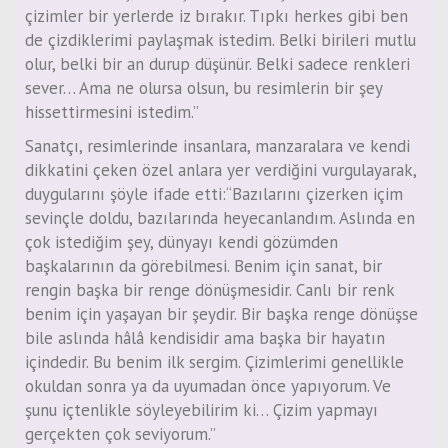
çizimler bir yerlerde iz bırakır. Tıpkı herkes gibi ben
de çizdiklerimi paylaşmak istedim. Belki birileri mutlu
olur, belki bir an durup düşünür. Belki sadece renkleri
sever… Ama ne olursa olsun, bu resimlerin bir şey
hissettirmesini istedim.”
Sanatçı, resimlerinde insanlara, manzaralara ve kendi
dikkatini çeken özel anlara yer verdiğini vurgulayarak,
duygularını şöyle ifade etti:“Bazılarını çizerken içim
sevinçle doldu, bazılarında heyecanlandım. Aslında en
çok istediğim şey, dünyayı kendi gözümden
başkalarının da görebilmesi. Benim için sanat, bir
rengin başka bir renge dönüşmesidir. Canlı bir renk
benim için yaşayan bir şeydir. Bir başka renge dönüşse
bile aslında hâlâ kendisidir ama başka bir hayatın
içindedir. Bu benim ilk sergim. Çizimlerimi genellikle
okuldan sonra ya da uyumadan önce yapıyorum. Ve
şunu içtenlikle söyleyebilirim ki… Çizim yapmayı
gerçekten çok seviyorum.”