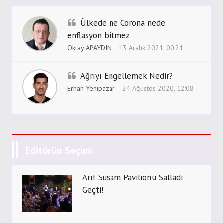
Ülkede ne Corona nede
enflasyon bitmez
Oktay APAYDIN
13 Aralık 2021, 00:21
Ağrıyı Engellemek Nedir?
Erhan Yenipazar
24 Ağustos 2020, 12:08
Editörün Seçimi
Arif Susam Pavilion’u Salladı
Geçti!