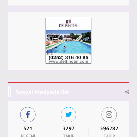
Sosyal Medyada Biz
521
3297
596282
BEĞENI
TAKIP
TAKIP