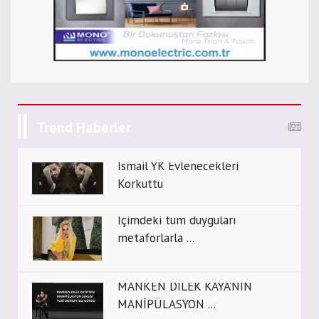
Trend Haberler
İsmail YK Evlenecekleri
Korkuttu
İçimdeki tüm duyguları
metaforlarla ...
MANKEN DİLEK KAYA’NIN
MANİPÜLASYON ...