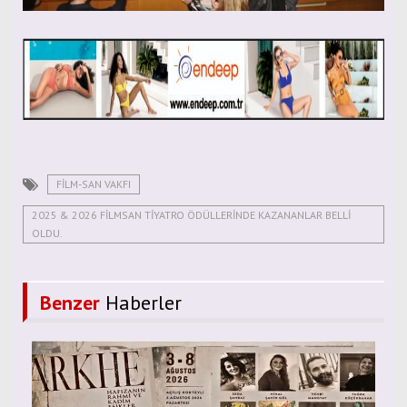
FİLM-SAN VAKFI
2025 & 2026 FİLMSAN TİYATRO ÖDÜLLERİNDE KAZANANLAR BELLİ
OLDU.
Benzer
Haberler