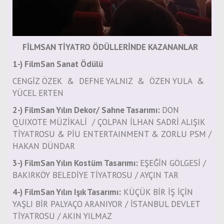
FİLMSAN TİYATRO ÖDÜLLERİNDE KAZANANLAR
1-) FilmSan Sanat Ödülü
CENGİZ ÖZEK & DEFNE YALNIZ & ÖZEN YULA &
YÜCEL ERTEN
2-) FilmSan Yılın Dekor/ Sahne Tasarımı:
DON
QUIXOTE MÜZİKALİ / ÇOLPAN İLHAN SADRİ ALIŞIK
TİYATROSU & PİU ENTERTAINMENT & ZORLU PSM /
HAKAN DÜNDAR
3-) FilmSan Yılın Kostüm Tasarımı:
EŞEĞİN GÖLGESİ /
BAKIRKÖY BELEDİYE TİYATROSU / AYÇIN TAR
4-) FilmSan Yılın Işık Tasarımı:
KÜÇÜK BİR İŞ İÇİN
YAŞLI BİR PALYAÇO ARANIYOR / İSTANBUL DEVLET
TİYATROSU / AKIN YILMAZ