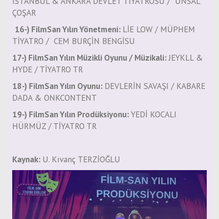
İSTANBUL & ANKARA DEVLET TİYATROSU / ÜNSAL
ÇOŞAR
16-) FilmSan Yılın Yönetmeni:
LİE LOW / MÜPHEM
TİYATRO / CEM BURÇİN BENGİSU
17-) FilmSan Yılın Müzikli Oyunu / Müzikali:
JEYKLL &
HYDE / TİYATRO TR
18-) FilmSan Yılın Oyunu:
DEVLERİN SAVAŞI / KABARE
DADA & ONKCONTENT
19-) FilmSan Yılın Prodüksiyonu:
YEDİ KOCALI
HÜRMÜZ / TİYATRO TR
Kaynak:
U. Kıvanç TERZİOĞLU