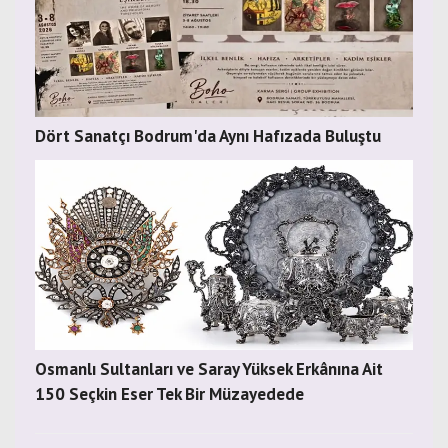
Dört Sanatçı Bodrum'da Aynı Hafızada Buluştu
Osmanlı Sultanları ve Saray Yüksek Erkânına Ait
150 Seçkin Eser Tek Bir Müzayedede