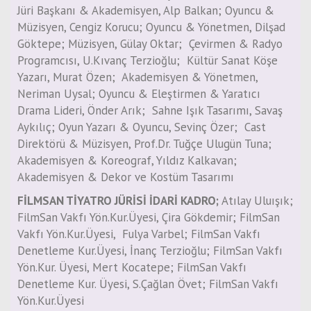
Jüri Başkanı & Akademisyen, Alp Balkan; Oyuncu &
Müzisyen, Cengiz Korucu; Oyuncu & Yönetmen, Dilşad
Göktepe; Müzisyen, Gülay Oktar; Çevirmen & Radyo
Programcısı, U.Kıvanç Terzioğlu; Kültür Sanat Köşe
Yazarı, Murat Özen; Akademisyen & Yönetmen,
Neriman Uysal; Oyuncu & Eleştirmen & Yaratıcı
Drama Lideri, Önder Arık; Sahne Işık Tasarımı, Savaş
Aykılıç; Oyun Yazarı & Oyuncu, Sevinç Özer; Cast
Direktörü & Müzisyen, Prof.Dr. Tuğçe Ulugün Tuna;
Akademisyen & Koreograf, Yıldız Kalkavan;
Akademisyen & Dekor ve Kostüm Tasarımı
FİLMSAN TİYATRO JÜRİSİ İDARİ KADRO;
Atılay Uluışık;
FilmSan Vakfı Yön.Kur.Üyesi, Çira Gökdemir; FilmSan
Vakfı Yön.Kur.Üyesi, Fulya Varbel; FilmSan Vakfı
Denetleme Kur.Üyesi, İnanç Terzioğlu; FilmSan Vakfı
Yön.Kur. Üyesi, Mert Kocatepe; FilmSan Vakfı
Denetleme Kur. Üyesi, S.Çağlan Övet; FilmSan Vakfı
Yön.Kur.Üyesi