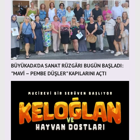
BÜYÜKADA’DA SANAT RÜZGÂRI BUGÜN BAŞLADI:
"MAVİ – PEMBE DÜŞLER" KAPILARINI AÇTI