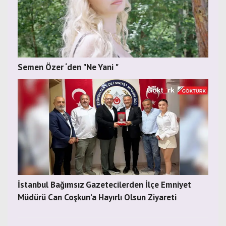
Semen Özer ‘den "Ne Yani "
İstanbul Bağımsız Gazetecilerden İlçe Emniyet
Müdürü Can Coşkun’a Hayırlı Olsun Ziyareti