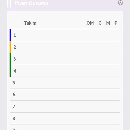
Puan Durumu
Takım
OM
G
M
P
1
2
3
4
5
6
7
8