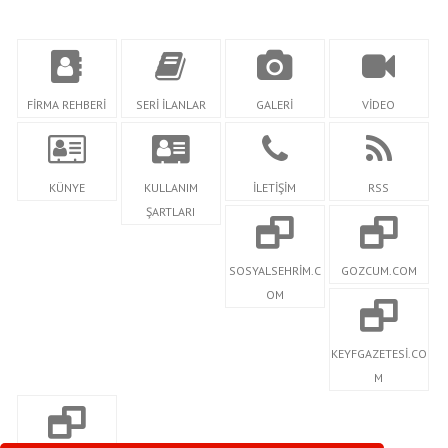
FİRMA REHBERİ
SERİ İLANLAR
GALERİ
VİDEO
KÜNYE
KULLANIM
İLETİŞİM
RSS
ŞARTLARI
SOSYALSEHRİM.C
GOZCUM.COM
OM
KEYFGAZETESİ.CO
M