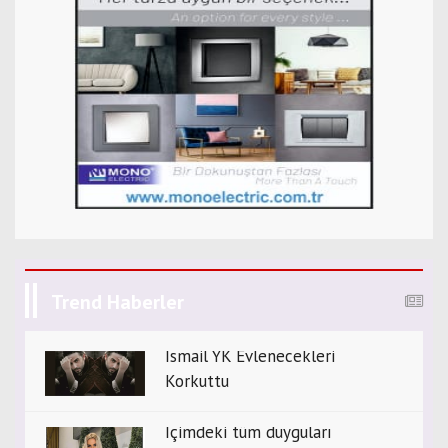
Trend Haberler
İsmail YK Evlenecekleri
Korkuttu
İçimdeki tüm duyguları