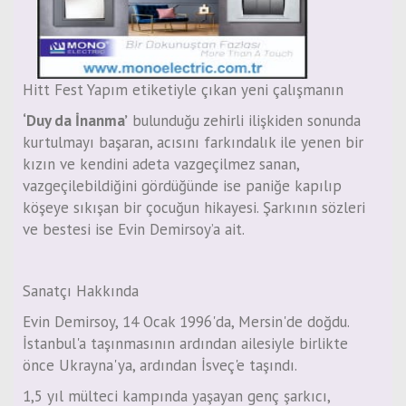
Hitt Fest Yapım etiketiyl
e çıkan yeni çalışmanın
‘Duy da İnanma’
bulunduğu zehirli ilişkiden sonunda
kurtulmayı başaran, acısını farkındalık ile yenen bir
kızın ve kendini adeta vazgeçilmez sanan,
vazgeçilebildiğini gördüğünde ise paniğe kapılıp
köşeye sıkışan bir çocuğun hikayesi. Şarkının sözleri
ve bestesi ise Evin Demirsoy’a ait.
Sanatçı Hakkında
Evin Demirsoy, 14 Ocak 1996'da, Mersin'de doğdu.
İstanbul'a taşınmasının ardından ailesiyle birlikte
önce Ukrayna'ya, ardından İsveç'e taşındı.
1,5 yıl mülteci kampında yaşayan genç şarkıcı,