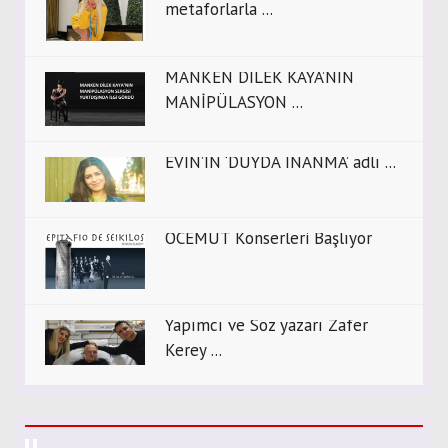
metaforlarla ...
MANKEN DİLEK KAYA’NIN
MANİPÜLASYON ...
EVİN’İN ‘DUYDA İNANMA’ adlı ...
OCEMUT Konserleri Başlıyor
Yapımcı ve Söz yazarı Zafer
Kerey ...