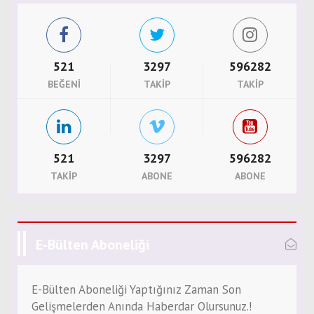
521
3297
596282
BEĞENI
TAKIP
TAKIP
521
3297
596282
TAKIP
ABONE
ABONE
E-Bülten Aboneliği
E-Bülten Aboneliği Yaptığınız Zaman Son
Gelişmelerden Anında Haberdar Olursunuz.!