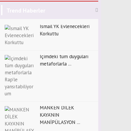
Trend Haberler
İsmail YK Evlenecekleri
Korkuttu
İçimdeki tüm duyguları
metaforlarla ...
MANKEN DİLEK
KAYA’NIN
MANİPÜLASYON ...