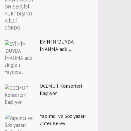
EVİN’İN ‘DUYDA
İNANMA’ adlı ...
OCEMUT Konserleri
Başlıyor
Yapımcı ve Söz yazarı
Zafer Kerey ...