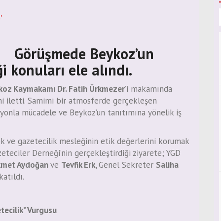
Görüşmede Beykoz’un
ği konuları ele alındı.
koz Kaymakamı Dr. Fatih Ürkmezer
’i makamında
ni iletti. Samimi bir atmosferde gerçekleşen
yonla mücadele ve Beykoz’un tanıtımına yönelik iş
 ve gazetecilik mesleğinin etik değerlerini korumak
eteciler Derneği’nin gerçekleştirdiği ziyarete; YGD
kmet Aydoğan
ve
Tevfik Erk,
Genel Sekreter
Saliha
katıldı.
ecilik” Vurgusu