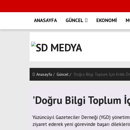
ANASAYFA
GÜNCEL
EKONOMİ
M
Anasayfa
Güncel
'Doğru Bilgi Toplum İçin Kritik 
'Doğru Bilgi Toplum İ
Yüzüncüyıl Gazeteciler Derneği (YGD) yöneti
ziyaret ederek yeni görevinde başarı dileklerini