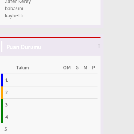
Puan Durumu
Takım
OM
G
M
P
1
2
3
4
5