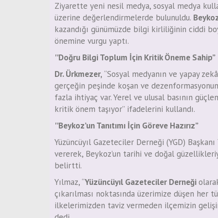
Ziyarette yeni nesil medya, sosyal medya kul
üzerine değerlendirmelerde bulunuldu.
Beykoz
kazandığı günümüzde bilgi kirliliğinin ciddi bo
önemine vurgu yaptı.
''Doğru Bilgi Toplum İçin Kritik Öneme Sahip”
Dr. Ürkmezer,
“Sosyal medyanın ve yapay zekân
gerçeğin peşinde koşan ve dezenformasyonun
fazla ihtiyaç var. Yerel ve ulusal basının güçle
kritik önem taşıyor” ifadelerini kullandı.
''Beykoz’un Tanıtımı İçin Göreve Hazırız”
Yüzüncüyıl Gazeteciler Derneği (YGD) Başkanı
vererek, Beykoz’un tarihi ve doğal güzellikleriy
belirtti.
Yılmaz, “
Yüzüncüyıl Gazeteciler Derneği
olara
çıkarılması noktasında üzerimize düşen her tü
ilkelerimizden taviz vermeden ilçemizin geliş
dedi.