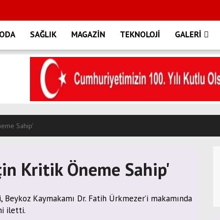
ODA
SAĞLIK
MAGAZİN
TEKNOLOJİ
GALERİ
Öneme Sahip'
çin Kritik Öneme Sahip'
mi, Beykoz Kaymakamı Dr. Fatih Ürkmezer’i makamında
 iletti.