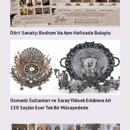
Dört Sanatçı Bodrum'da Aynı Hafızada Buluştu
Osmanlı Sultanları ve Saray Yüksek Erkânına Ait
150 Seçkin Eser Tek Bir Müzayedede