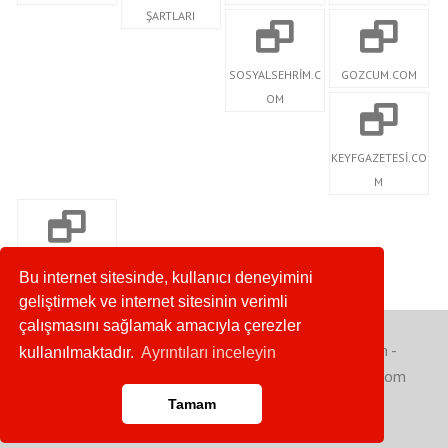
ŞARTLARI
SOSYALSEHRİM.C
GOZCUM.COM
OM
KEYFGAZETESİ.CO
M
SDMAGAZİN.COM
Bu internet sitesinde, kullanıcı deneyimini
geliştirmek ve internet sitesinin verimli
çalışmasını sağlamak amacıyla çerezler
Copyright © 2020. Her Hakkı Saklıdır. gozcum.com -
kullanılmaktadır.
Ayrıntıları inceleyin
sosyalsehrim.com - keyfgazetesi.com - sdmagazin.com
Tamam
Anasayfa
RSS
İletişim