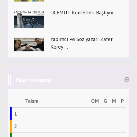
OCEMUT Konserleri Başlıyor
Yapımcı ve Söz yazarı Zafer
Kerey ...
Puan Durumu
Takım
OM
G
M
P
1
2