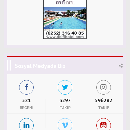
Sosyal Medyada Biz
521
3297
596282
BEĞENI
TAKIP
TAKIP