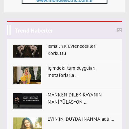
Trend Haberler
İsmail YK Evlenecekleri
Korkuttu
İçimdeki tüm duyguları
metaforlarla ...
MANKEN DİLEK KAYA’NIN
MANİPÜLASYON ...
EVİN’İN ‘DUYDA İNANMA’ adlı ...