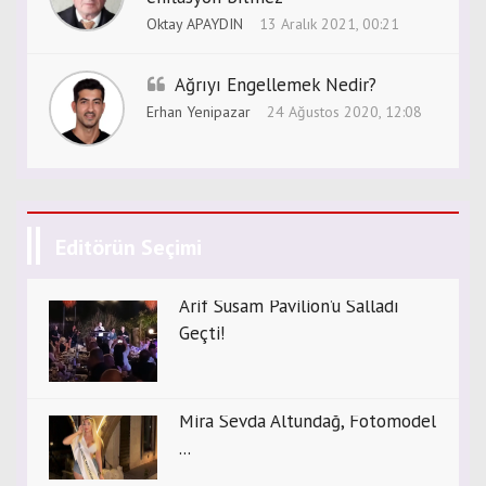
Oktay APAYDIN
13 Aralık 2021, 00:21
Ağrıyı Engellemek Nedir?
Erhan Yenipazar
24 Ağustos 2020, 12:08
Editörün Seçimi
Arif Susam Pavilion’u Salladı
Geçti!
Mira Sevda Altundağ, Fotomodel
...