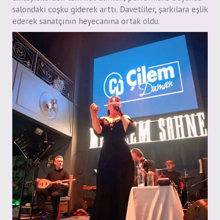
salondaki coşku giderek arttı. Davetliler, şarkılara eşlik
ederek sanatçının heyecanına ortak oldu.