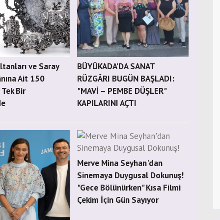
tanları ve Saray
BÜYÜKADA’DA SANAT
nına Ait 150
RÜZGÂRI BUGÜN BAŞLADI:
 Tek Bir
"MAVİ – PEMBE DÜŞLER"
de
KAPILARINI AÇTI
Merve Mina Seyhan'dan
Sinemaya Duygusal Dokunuş!
"Gece Bölünürken" Kısa Filmi
Çekim İçin Gün Sayıyor