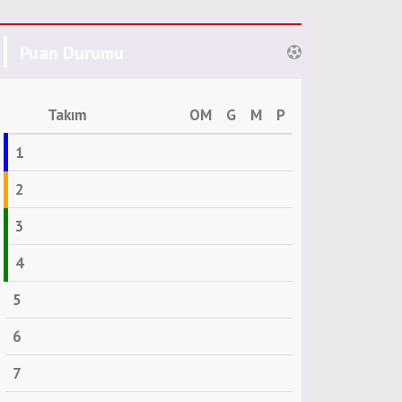
Puan Durumu
Takım
OM
G
M
P
1
2
3
4
5
6
7