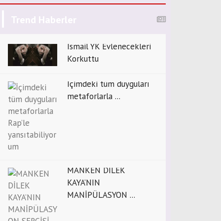
Trend Haberler
İsmail YK Evlenecekleri
Korkuttu
İçimdeki tüm duyguları
metaforlarla ...
MANKEN DİLEK
KAYA’NIN
MANİPÜLASYON ...