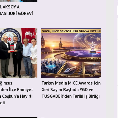
L AKSOY’A
ASI JÜRİ GÖREVİ
ağımsız
Turkey Media MICE Awards İçin
rden İlçe Emniyet
Geri Sayım Başladı: YGD ve
Coşkun’a Hayırlı
TUSGADER’den Tarihi İş Birliği
eti