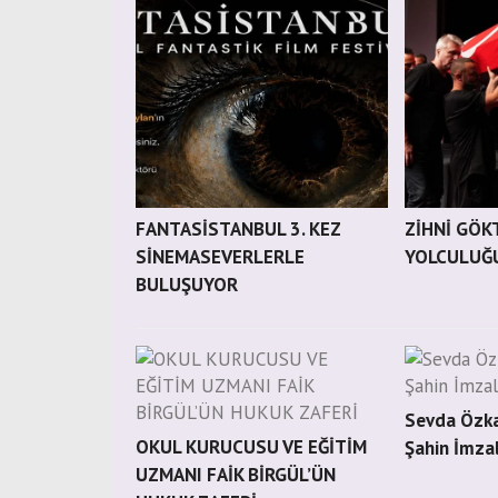
FANTASİSTANBUL 3. KEZ
ZİHNİ GÖK
SİNEMASEVERLERLE
YOLCULUĞ
BULUŞUYOR
Sevda Özka
OKUL KURUCUSU VE EĞİTİM
Şahin İmzal
UZMANI FAİK BİRGÜL’ÜN