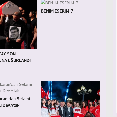
BENİM ESERİM-7
TAY SON
UNA UĞURLANDI
ran’dan Selami
ı Dev Atak