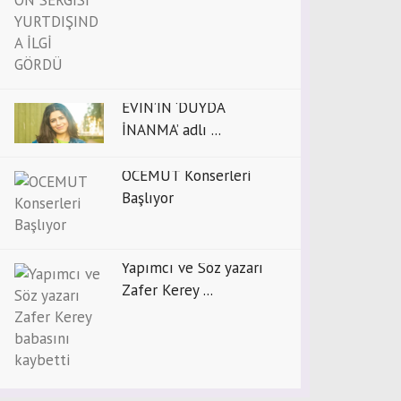
EVİN’İN ‘DUYDA
İNANMA’ adlı ...
OCEMUT Konserleri
Başlıyor
Yapımcı ve Söz yazarı
Zafer Kerey ...