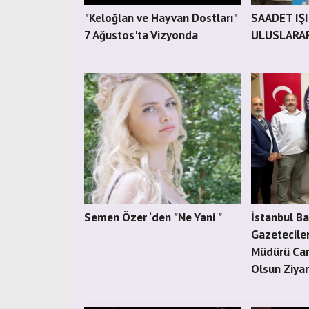
"Keloğlan ve Hayvan Dostları"
SAADET IŞI
7 Ağustos'ta Vizyonda
ULUSLARAR
Semen Özer ‘den "Ne Yani "
İstanbul B
Gazetecile
Müdürü Can 
Olsun Ziyar